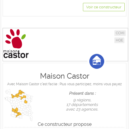
Voir ce constructeur
CCMI
HQE
Maison Castor
Avec Maison Castor c’est facile : Plus vous participez, moins vous payez
Présent dans :
9 règions,
17 départements
avec 23 agences.
Ce constructeur propose