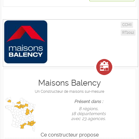
CCMI
RT2012
Maisons Balency
Un Constructeur de maisons sur-mesure
Présent dans :
8 règions,
18 départements
avec 23 agences.
Ce constructeur propose