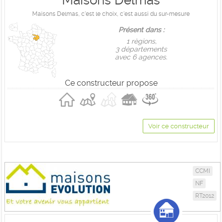
Maisons Delmas
Maisons Delmas, c'est le choix, c'est aussi du sur-mesure
Présent dans :
1 règions,
3 départements
avec 6 agences.
Ce constructeur propose
Voir ce constructeur
CCMI
NF
RT2012