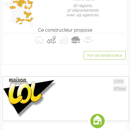
16 règions,
37 départements
avec 49 agences.
Ce constructeur propose
Voir ce constructeur
CCMI
RT2012