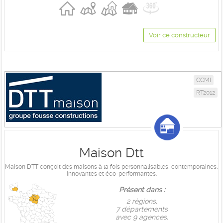
Voir ce constructeur
CCMI
RT2012
Maison Dtt
Maison DTT conçoit des maisons à la fois personnalisables, contemporaines,
innovantes et éco-performantes.
Présent dans :
2 règions,
7 départements
avec 9 agences.