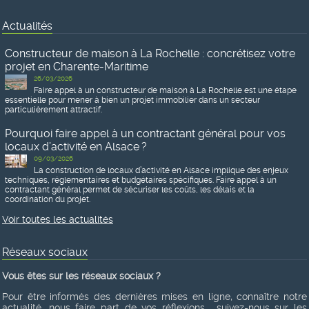
Actualités
Constructeur de maison à La Rochelle : concrétisez votre
projet en Charente-Maritime
26/03/2026
Faire appel à un constructeur de maison à La Rochelle est une étape
essentielle pour mener à bien un projet immobilier dans un secteur
particulièrement attractif.
Pourquoi faire appel à un contractant général pour vos
locaux d’activité en Alsace ?
09/03/2026
La construction de locaux d’activité en Alsace implique des enjeux
techniques, réglementaires et budgétaires spécifiques. Faire appel à un
contractant général permet de sécuriser les coûts, les délais et la
coordination du projet.
Voir toutes les actualités
Réseaux sociaux
Vous êtes sur les réseaux sociaux ?
Pour être informés des dernières mises en ligne, connaître notre
actualité, nous faire part de vos réflexions... suivez-nous sur les