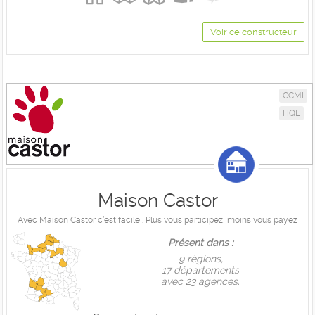
Voir ce constructeur
CCMI
HQE
Maison Castor
Avec Maison Castor c’est facile : Plus vous participez, moins vous payez
Présent dans :
9 règions,
17 départements
avec 23 agences.