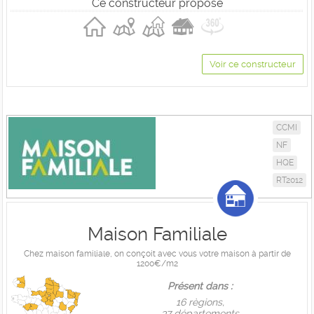
Ce constructeur propose
Voir ce constructeur
CCMI
NF
HQE
RT2012
Maison Familiale
Chez maison familiale, on conçoit avec vous votre maison à partir de
1200€/m2
Présent dans :
16 règions,
37 départements