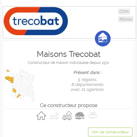
CCMI
RE2020
Maisons Trecobat
Constructeur de maison individuelle depuis 1972
Présent dans :
5 règions,
8 départements
avec 21 agences.
Ce constructeur propose
Voir ce constructeur