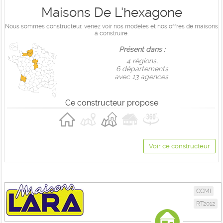
Maisons De L'hexagone
Nous sommes constructeur, venez voir nos modèles et nos offres de maisons
à construire.
Présent dans :
4 règions,
6 départements
avec 13 agences.
Ce constructeur propose
Voir ce constructeur
CCMI
RT2012