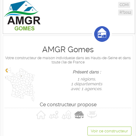
CCMI
RT2012
AMGR Gomes
Votre constructeur de maison individuelle dans les Hauts-de-Seine et dans
toute l'Ile de France
Présent dans :
1 règions,
1 départements
avec 1 agences.
Ce constructeur propose
Voir ce constructeur