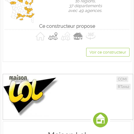
16 règions,
37 départements
avec 49 agences.
Ce constructeur propose
Voir ce constructeur
CCMI
RT2012