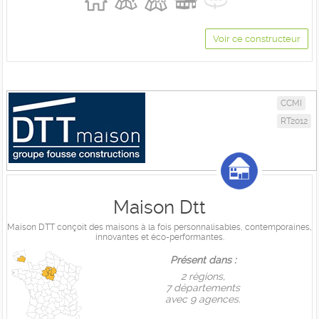
Voir ce constructeur
CCMI
RT2012
Maison Dtt
Maison DTT conçoit des maisons à la fois personnalisables, contemporaines,
innovantes et éco-performantes.
Présent dans :
2 règions,
7 départements
avec 9 agences.