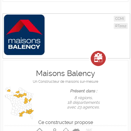
CCMI
RT2012
Maisons Balency
Un Constructeur de maisons sur-mesure
Présent dans :
8 règions,
18 départements
avec 23 agences.
Ce constructeur propose