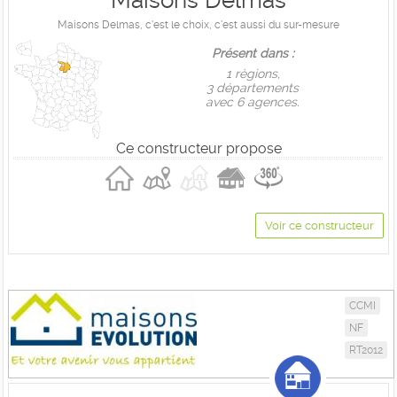
Maisons Delmas
Maisons Delmas, c'est le choix, c'est aussi du sur-mesure
Présent dans :
1 règions,
3 départements
avec 6 agences.
Ce constructeur propose
Voir ce constructeur
CCMI
NF
RT2012