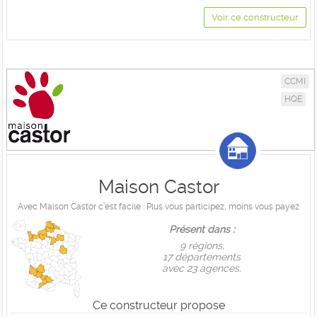
Voir ce constructeur
CCMI
HQE
Maison Castor
Avec Maison Castor c’est facile : Plus vous participez, moins vous payez
Présent dans :
9 règions,
17 départements
avec 23 agences.
Ce constructeur propose