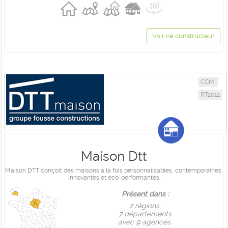
Voir ce constructeur
CCMI
RT2012
Maison Dtt
Maison DTT conçoit des maisons à la fois personnalisables, contemporaines,
innovantes et éco-performantes.
Présent dans :
2 règions,
7 départements
avec 9 agences.