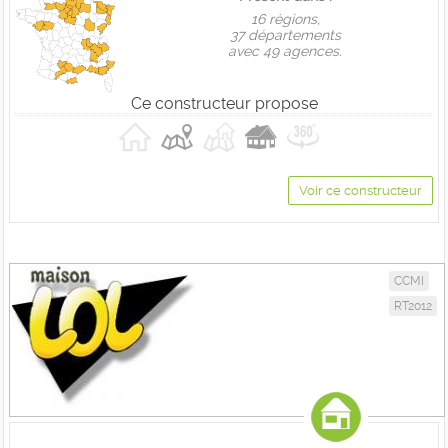
16 règions,
37 départements
avec 49 agences.
Ce constructeur propose
Voir ce constructeur
CCMI
RT2012