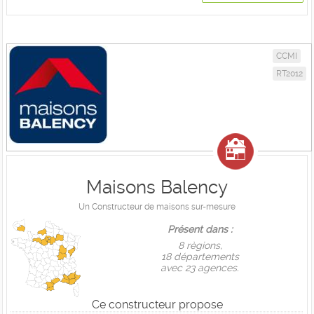
CCMI
RT2012
Maisons Balency
Un Constructeur de maisons sur-mesure
Présent dans :
8 règions,
18 départements
avec 23 agences.
Ce constructeur propose