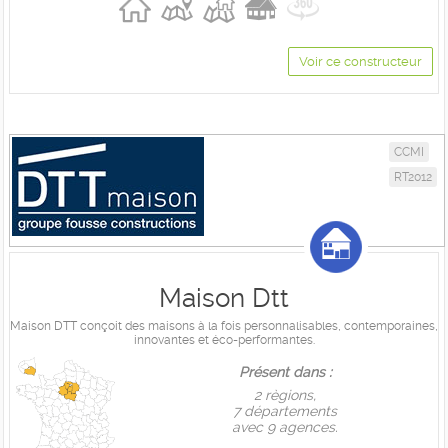
Voir ce constructeur
CCMI
RT2012
Maison Dtt
Maison DTT conçoit des maisons à la fois personnalisables, contemporaines,
innovantes et éco-performantes.
Présent dans :
2 règions,
7 départements
avec 9 agences.