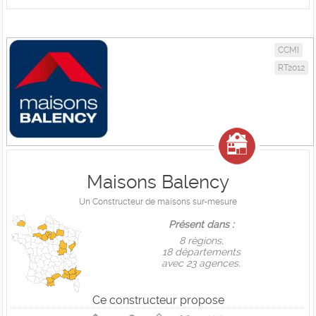
CCMI
RT2012
Maisons Balency
Un Constructeur de maisons sur-mesure
Présent dans :
8 règions,
18 départements
avec 23 agences.
Ce constructeur propose