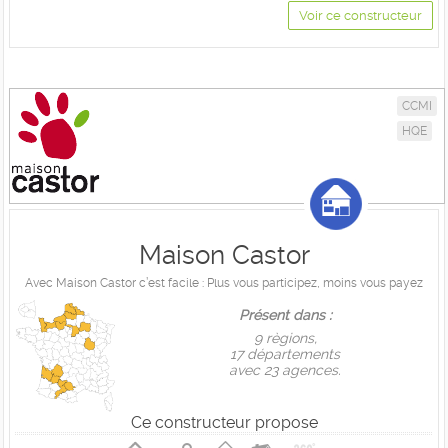
Voir ce constructeur
CCMI
HQE
Maison Castor
Avec Maison Castor c’est facile : Plus vous participez, moins vous payez
Présent dans :
9 règions,
17 départements
avec 23 agences.
Ce constructeur propose