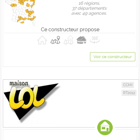
16 règions,
37 départements
avec 49 agences.
Ce constructeur propose
Voir ce constructeur
CCMI
RT2012