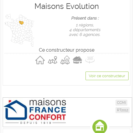
Maisons Evolution
Présent dans :
1 règions,
4 départements
avec 6 agences.
Ce constructeur propose
Voir ce constructeur
CCMI
RT2012