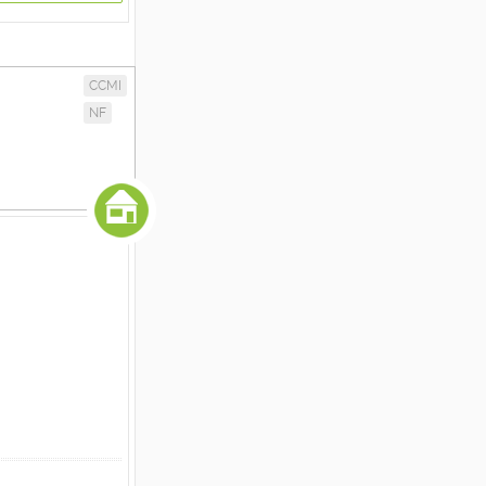
CCMI
NF