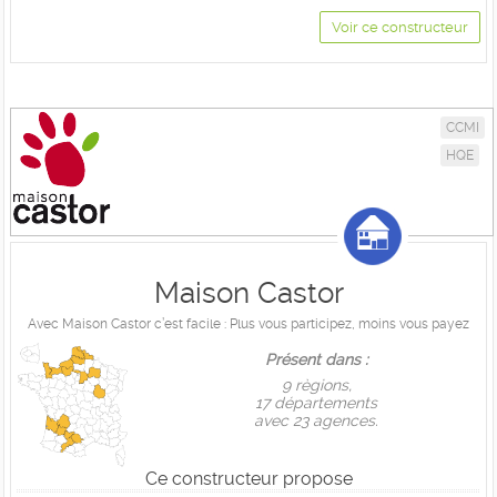
Voir ce constructeur
CCMI
HQE
Maison Castor
Avec Maison Castor c’est facile : Plus vous participez, moins vous payez
Présent dans :
9 règions,
17 départements
avec 23 agences.
Ce constructeur propose