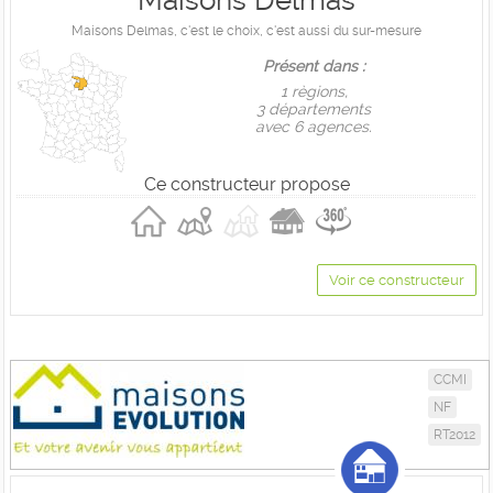
Maisons Delmas
Maisons Delmas, c'est le choix, c'est aussi du sur-mesure
Présent dans :
1 règions,
3 départements
avec 6 agences.
Ce constructeur propose
Voir ce constructeur
CCMI
NF
RT2012