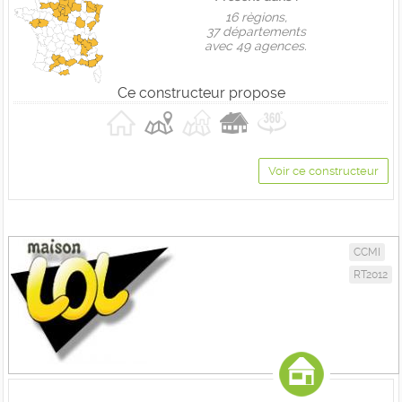
16 règions,
37 départements
avec 49 agences.
Ce constructeur propose
Voir ce constructeur
CCMI
RT2012