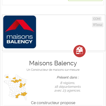
CCMI
RT2012
Maisons Balency
Un Constructeur de maisons sur-mesure
Présent dans :
8 règions,
18 départements
avec 23 agences.
Ce constructeur propose