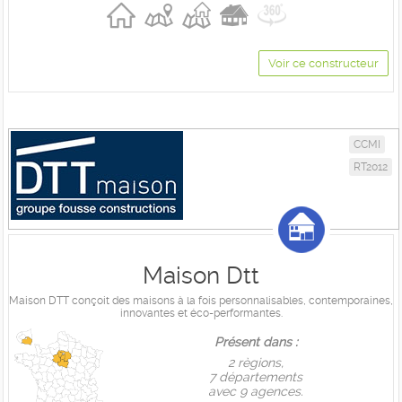
Voir ce constructeur
CCMI
RT2012
Maison Dtt
Maison DTT conçoit des maisons à la fois personnalisables, contemporaines,
innovantes et éco-performantes.
Présent dans :
2 règions,
7 départements
avec 9 agences.