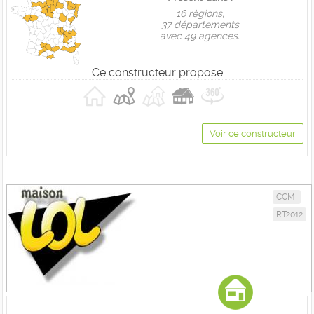
16 règions,
37 départements
avec 49 agences.
Ce constructeur propose
Voir ce constructeur
CCMI
RT2012