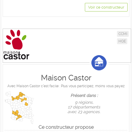
Voir ce constructeur
CCMI
HQE
Maison Castor
Avec Maison Castor c’est facile : Plus vous participez, moins vous payez
Présent dans :
9 règions,
17 départements
avec 23 agences.
Ce constructeur propose