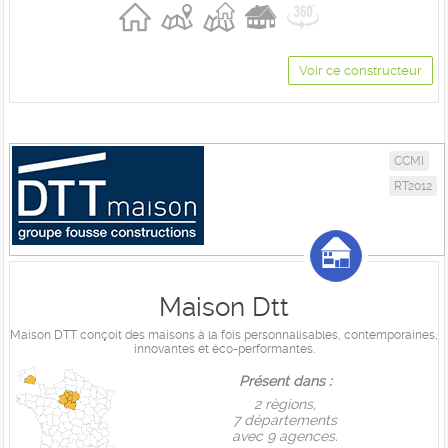
Voir ce constructeur
CCMI
RT2012
Maison Dtt
Maison DTT conçoit des maisons à la fois personnalisables, contemporaines,
innovantes et éco-performantes.
Présent dans :
2 règions,
7 départements
avec 9 agences.