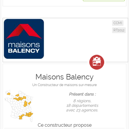
CCMI
RT2012
Maisons Balency
Un Constructeur de maisons sur-mesure
Présent dans :
8 règions,
18 départements
avec 23 agences.
Ce constructeur propose