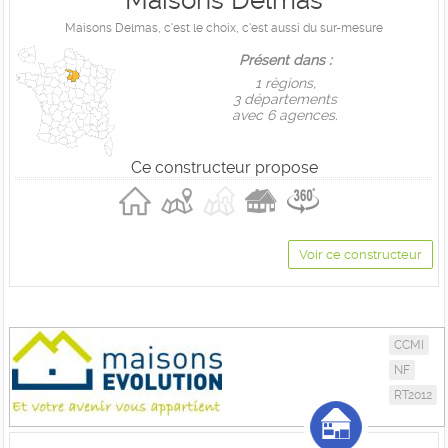
Maisons Delmas
Maisons Delmas, c'est le choix, c'est aussi du sur-mesure
Présent dans :
1 règions,
3 départements
avec 6 agences.
Ce constructeur propose
Voir ce constructeur
CCMI
NF
RT2012