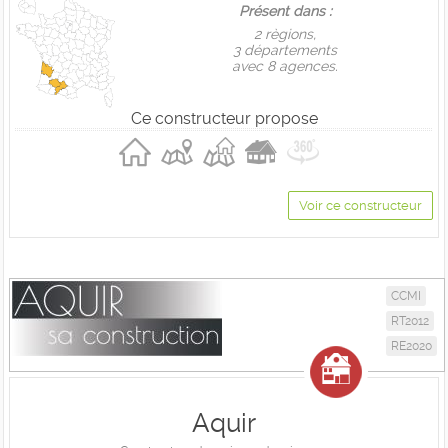
Présent dans :
2 règions,
3 départements
avec 8 agences.
Ce constructeur propose
Voir ce constructeur
CCMI
RT2012
RE2020
Aquir