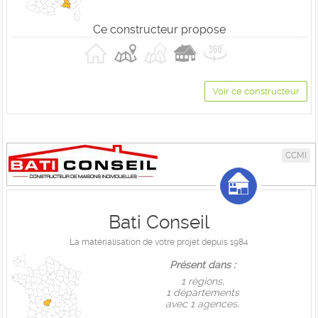
Ce constructeur propose
Voir ce constructeur
CCMI
Bati Conseil
La matérialisation de votre projet depuis 1984
Présent dans :
1 règions,
1 départements
avec 1 agences.