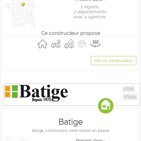
1 règions,
2 départements
avec 4 agences.
Ce constructeur propose
Voir ce constructeur
CCMI
RT2012
Batige
Batige, construisons votre maison en alsace
Présent dans :