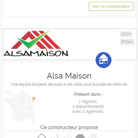
Voir ce constructeur
CCMI
RT2012
Alsa Maison
Une équipe d’experts dévoués à vos côtés pour le projet de votre vie
Présent dans :
1 règions,
1 départements
avec 1 agences.
Ce constructeur propose