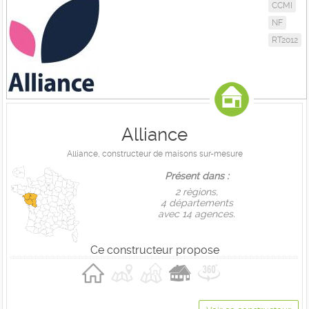
CCMI
NF
RT2012
Alliance
Alliance, constructeur de maisons sur-mesure
Présent dans :
2 règions,
4 départements
avec 14 agences.
Ce constructeur propose